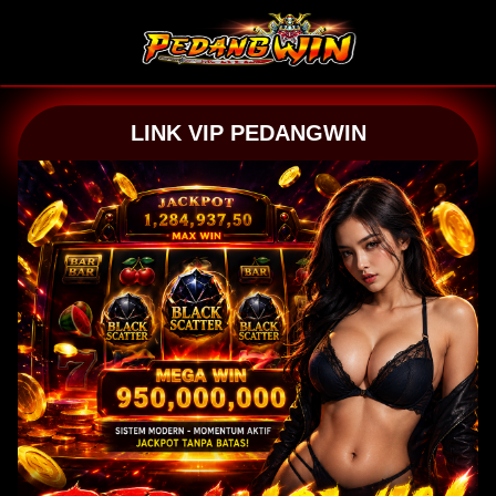
LINK VIP PEDANGWIN